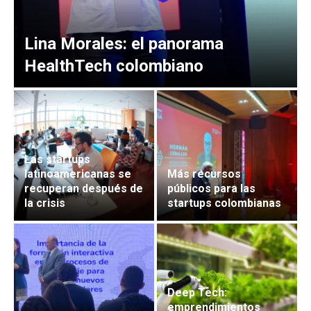
Lina Morales: el panorama
HealthTech colombiano
Las startups
latinoamericanas se
Más recursos
recuperan después de
públicos para las
la crisis
startups colombianas
Deep Tech:
emprendimientos