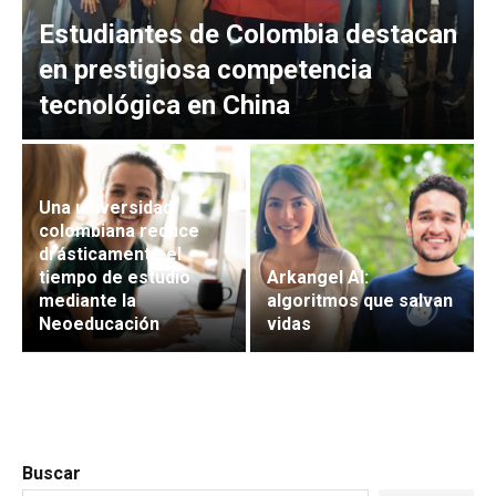
Estudiantes de Colombia destacan
en prestigiosa competencia
tecnológica en China
Una universidad
colombiana reduce
drásticamente el
tiempo de estudio
Arkangel AI:
mediante la
algoritmos que salvan
Neoeducación
vidas
Buscar