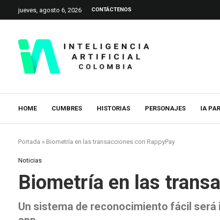
jueves, agosto 6, 2026
CONTÁCTENOS
HOME
CUMBRES
HISTORIAS
PERSONAJES
IA PA
Portada
»
Biometría en las transacciones con RappyPay
Noticias
Biometría en las tran
Un sistema de reconocimiento fácil será 