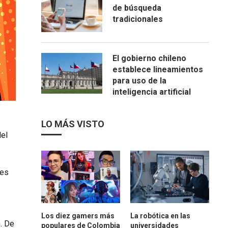
de búsqueda
tradicionales
El gobierno chileno
establece lineamientos
para uso de la
inteligencia artificial
LO MÁS VISTO
del
nes
Los diez gamers más
La robótica en las
. De
populares de Colombia
universidades