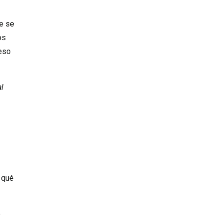
me se
os
ceso
al
 qué
o