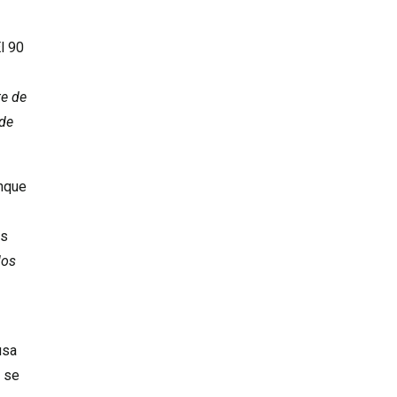
l 90
te de
 de
unque
és
los
usa
e se