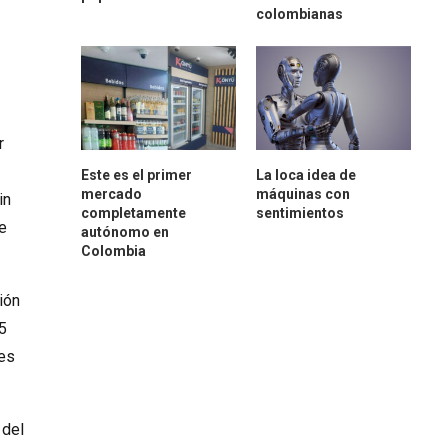
colombianas
r
Este es el primer
La loca idea de
mercado
máquinas con
in
completamente
sentimientos
e
autónomo en
Colombia
ión
5
nes
 del