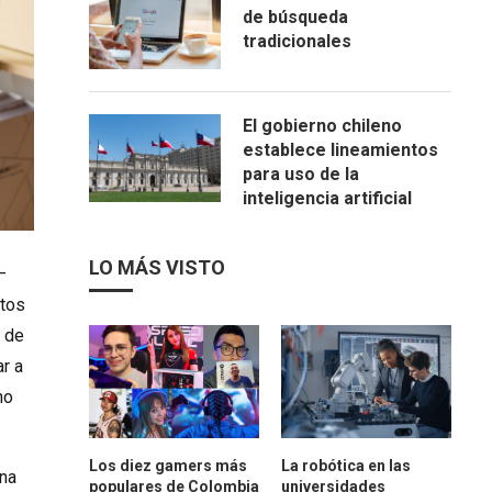
de búsqueda
tradicionales
El gobierno chileno
establece lineamientos
para uso de la
inteligencia artificial
LO MÁS VISTO
–
ntos
s de
ar a
no
Los diez gamers más
La robótica en las
ana
populares de Colombia
universidades