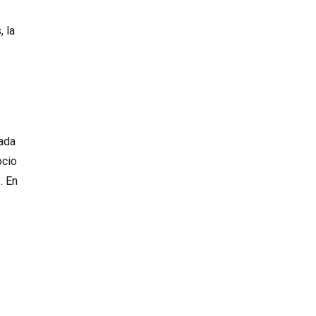
, la
zada
ocio
. En