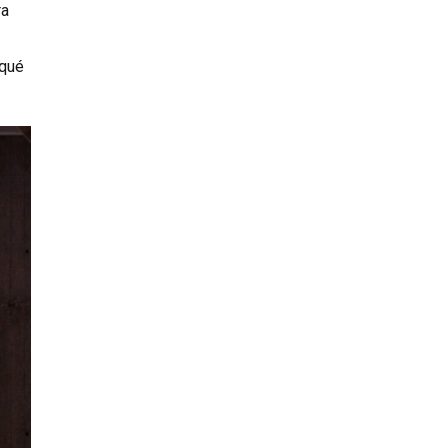
ra
 qué