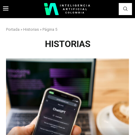
Portada
»
Historias
»
Página 5
HISTORIAS