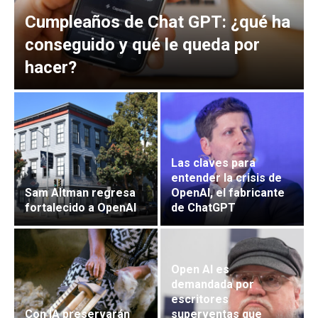
Cumpleaños de Chat GPT: ¿qué ha
conseguido y qué le queda por
hacer?
Las claves para
entender la crisis de
Sam Altman regresa
OpenAI, el fabricante
fortalecido a OpenAI
de ChatGPT
Open AI es
demandada por
escritores
Con IA preservarán
superventas que