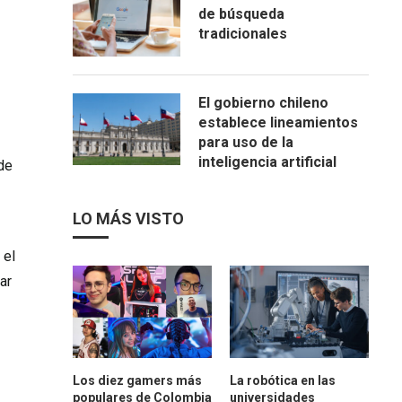
de búsqueda
tradicionales
El gobierno chileno
establece lineamientos
para uso de la
inteligencia artificial
de
LO MÁS VISTO
 el
ar
Los diez gamers más
La robótica en las
populares de Colombia
universidades