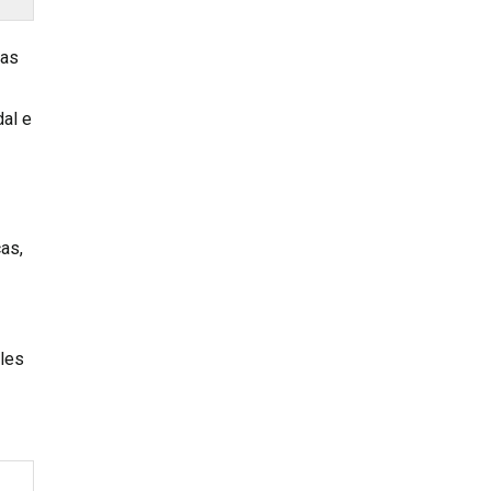
das
dal e
as,
bles