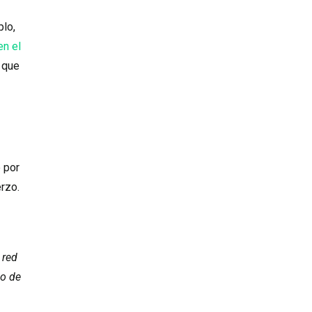
plo,
en el
 que
 por
erzo.
 red
mo de