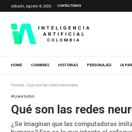
sábado, agosto 8, 2026
CONTÁCTENOS
HOME
CUMBRES
HISTORIAS
PERSONAJES
IA PA
Portada
»
Qué son las redes neuronales
IA para todos
Qué son las redes neu
¿Se imaginan que las computadoras imita