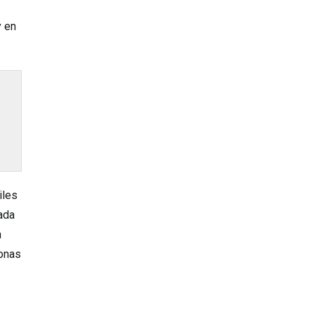
y en
iles
ada
n
sonas