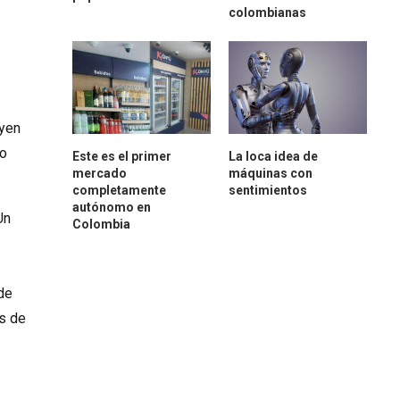
colombianas
uyen
 o
Este es el primer
La loca idea de
mercado
máquinas con
completamente
sentimientos
autónomo en
Un
Colombia
de
as de