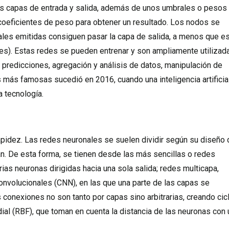
nas capas de entrada y salida, además de unos umbrales o pesos
 coeficientes de peso para obtener un resultado. Los nodos se
ales emitidas consiguen pasar la capa de salida, a menos que e
les). Estas redes se pueden entrenar y son ampliamente utilizad
 predicciones, agregación y análisis de datos, manipulación de
 más famosas sucedió en 2016, cuando una inteligencia artificia
a tecnología.
rapidez. Las redes neuronales se suelen dividir según su diseño 
an. De esta forma, se tienen desde las más sencillas o redes
s neuronas dirigidas hacia una sola salida; redes multicapa,
onvolucionales (CNN), en las que una parte de las capas se
conexiones no son tanto por capas sino arbitrarias, creando cic
ial (RBF), que toman en cuenta la distancia de las neuronas con 