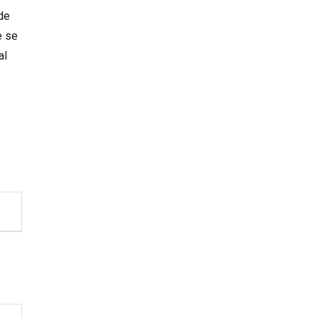
de
e se
al