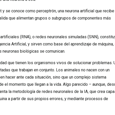
 y se conoce como perceptrón, una neurona artificial que recibe
de salida que alimentan grupos o subgrupos de componentes más
rtificiales (RNA), o redes neuronales simuladas (SNN), constit
encia Artificial, y sirven como base del aprendizaje de máquina,
as neuronas biológicas se comunican.
idad que tienen los organismos vivos de solucionar problemas. 
ctadas que trabajan en conjunto. Los animales no nacen con un
ben hacer ante cada situación, sino que un complejo sistema
sde el momento que llegan a la vida. Algo parecido – aunque, des
ntenta la metodología de redes neuronales de la IA, que crea cap
ina a partir de sus propios errores, y mediante procesos de